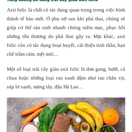
Axit folic là chất có tác dụng quan trọng trong việc hình
thành tế bào mới. Ở phụ nữ sau khi phá thai, chúng sẽ
giúp cơ thể sản sinh nhanh chóng niêm mạc, phục hồi
những tổn thương do phá thai gây ra. Mặt khác, axit
folic còn có tác dụng hoạt huyết, cải thiện tinh thần, hạn
chế trầm cảm, mệt mỏi…
Một số loại trái cây giàu axit folic là dưa gang, bưởi, cà
chua hoặc những loại rau xanh đậm như rau chân vịt,
súp lơ xanh, măng tây, đậu Hà Lan…