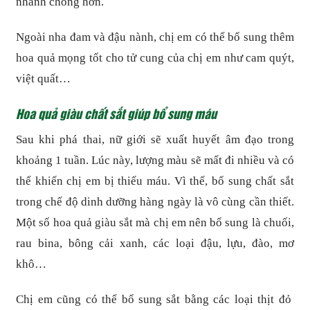
nhanh chóng hơn.
Ngoài nha đam và đậu nành, chị em có thể bổ sung thêm
hoa quả mọng tốt cho tử cung của chị em như cam quýt,
việt quất…
Hoa quả giàu chất sắt giúp bổ sung máu
Sau khi phá thai, nữ giới sẽ xuất huyết âm đạo trong
khoảng 1 tuần. Lúc này, lượng màu sẽ mất đi nhiều và có
thể khiến chị em bị thiếu máu. Vì thế, bổ sung chất sắt
trong chế độ dinh dưỡng hàng ngày là vô cùng cần thiết.
Một số hoa quả giàu sắt mà chị em nên bổ sung là chuối,
rau bina, bông cải xanh, các loại đậu, lựu, đào, mơ
khô…
Chị em cũng có thể bổ sung sắt bằng các loại thịt đỏ