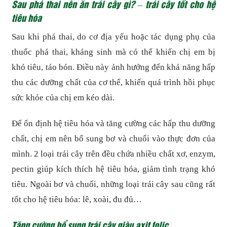
Sau phá thai nên ăn trái cây gì? – trái cây tốt cho hệ
tiêu hóa
Sau khi phá thai, do cơ địa yếu hoặc tác dụng phụ của
thuốc phá thai, kháng sinh mà có thể khiến chị em bị
khó tiêu, táo bón. Điều này ảnh hưởng đến khả năng hấp
thu các dưỡng chất của cơ thể, khiến quá trình hồi phục
sức khỏe của chị em kéo dài.
Để ổn định hệ tiêu hóa và tăng cường các hấp thu dưỡng
chất, chị em nên bổ sung bơ và chuối vào thực đơn của
mình. 2 loại trái cây trên đều chứa nhiều chất xơ, enzym,
pectin giúp kích thích hệ tiêu hóa, giảm tình trạng khó
tiêu. Ngoài bơ và chuối, những loại trái cây sau cũng rất
tốt cho hệ tiêu hóa: lê, xoài, đu đủ…
Tăng cường bổ sung trái cây giàu axit folic